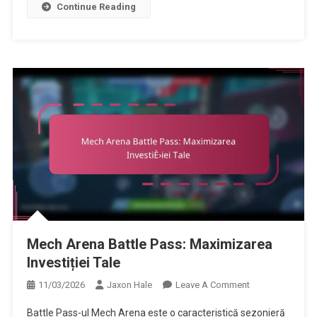
Continue Reading
Mech Arena Battle Pass: Maximizarea
Investiției Tale
On
11/03/2026
Jaxon Hale
Leave A Comment
Mech
Battle Pass-ul Mech Arena este o caracteristică sezonieră
Arena