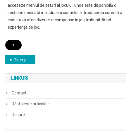
acceseze meniul de setări al jocului, unde este disponibilă o
secțiune dedicată introducerii codurilor. Introducerea corectă a
codului va oferi diverse recompense în joc, îmbunătățind
experiența de joc.
▾
Posts
Older posts
navigation
LINKURI
Contact
Răsfoiește articolele
Despre