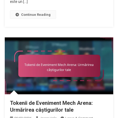
este un […]
Și
Data
Continue Reading
Expirării
Tokenii de Eveniment Mech Arena:
Urmărirea câștigurilor tale
On