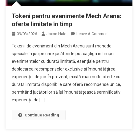
Tokeni pentru evenimente Mech Arena:
oferte limitate în timp
On
09/03/2026
Jaxon Hale
Leave A Comment
Tokeni
Tokenii de eveniment din Mech Arena sunt monede
Pentru
speciale în joc pe care jucătorii le pot câștiga în timpul
Evenimente
evenimentelor cu durată limitată, esențiale pentru
Mech
deblocarea recompenselor exclusive și îmbunătățirea
Arena:
Oferte
experienței de joc. În prezent, există mai multe oferte cu
Limitate
durată limitată disponibile care oferă recompense unice,
În
permițând jucătorilor să își îmbunătățească semnificativ
Timp
experiența de […]
Continue Reading