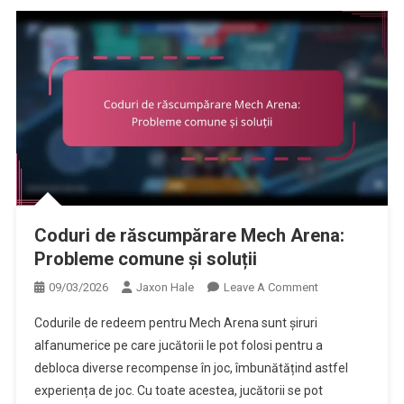
Coduri de răscumpărare Mech Arena:
Probleme comune și soluții
On
09/03/2026
Jaxon Hale
Leave A Comment
Coduri
Codurile de redeem pentru Mech Arena sunt șiruri
De
alfanumerice pe care jucătorii le pot folosi pentru a
Răscumpărare
debloca diverse recompense în joc, îmbunătățind astfel
Mech
experiența de joc. Cu toate acestea, jucătorii se pot
Arena: