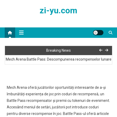
Skip
zi-yu.com
to
content
Mech Arena A-Coins: Utilizarea eficientă a achizițiilor în joc
Breaking News
Mech Arena Battle Pass: Descompunerea recompenselor lunare
Mech Arena Battle Pass: Înțelegerea Cronologiei
Mech Arena Battle Pass: Maximizarea Investiției Tale
Mech Arena oferă jucătorilor oportunități interesante de a-și
Mech Arena Battle Pass: Skinuri și Obiecte Exclusive
îmbunătăți experiența de joc prin coduri de recompensă, un
Battle Pass recompensator și premii cu tokenuri de eveniment.
Mech Arena A-Coins: Utilizarea eficientă a achizițiilor în joc
Accesând meniul de setări, jucătorii pot introduce coduri
pentru diverse recompense în joc. Battle Pass-ul oferă articole
Mech Arena Battle Pass: Descompunerea recompenselor lunare