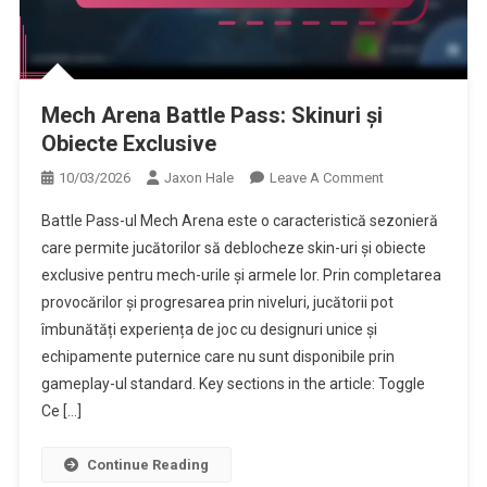
Mech Arena Battle Pass: Skinuri și
Obiecte Exclusive
On
10/03/2026
Jaxon Hale
Leave A Comment
Mech
Battle Pass-ul Mech Arena este o caracteristică sezonieră
Arena
care permite jucătorilor să deblocheze skin-uri și obiecte
Battle
exclusive pentru mech-urile și armele lor. Prin completarea
Pass:
provocărilor și progresarea prin niveluri, jucătorii pot
Skinuri
Și
îmbunătăți experiența de joc cu designuri unice și
Obiecte
echipamente puternice care nu sunt disponibile prin
Exclusive
gameplay-ul standard. Key sections in the article: Toggle
Ce […]
Continue Reading