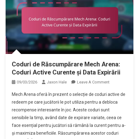
Coduri de Răscumpărare Mech Arena:
Coduri Active Curente și Data Expirării
On
09/03/2026
Jaxon Hale
Leave A Comment
Coduri
Mech Arena oferă în prezent o selecție de coduri active de
De
redeem pe care jucătorii le pot utiliza pentru a debloca
Răscumpărare
recompense interesante în joc. Aceste coduri sunt
Mech
sensibile la timp, având date de expirare variate, ceea ce
Arena:
Coduri
face esențial pentru jucători să rămână la curent pentru a-
Active
și maximiza beneficiile. Răscumpărarea acestor coduri
Curente