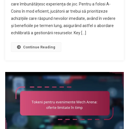
care îmbunătățesc experiența de joc. Pentru a folosi A-
Coins:
Coins în mod eficient, jucătorii ar trebui să prioritizeze
Utilizarea
Eficientă
achizițiile care răspund nevoilor imediate, având în vedere
A
și beneficiile pe termen lung, asigurând astfel o abordare
Achizițiilor
echilibrată a gestionării resurselor. Key […]
În
Joc
Continue Reading