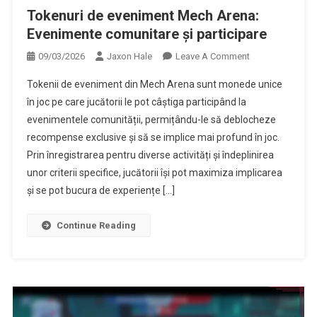
Tokenuri de eveniment Mech Arena:
Evenimente comunitare și participare
On
09/03/2026
Jaxon Hale
Leave A Comment
Tokenuri
Tokenii de eveniment din Mech Arena sunt monede unice
De
în joc pe care jucătorii le pot câștiga participând la
Eveniment
evenimentele comunității, permițându-le să deblocheze
Mech
recompense exclusive și să se implice mai profund în joc.
Arena:
Evenimente
Prin înregistrarea pentru diverse activități și îndeplinirea
Comunitare
unor criterii specifice, jucătorii își pot maximiza implicarea
Și
și se pot bucura de experiențe […]
Participare
Continue Reading