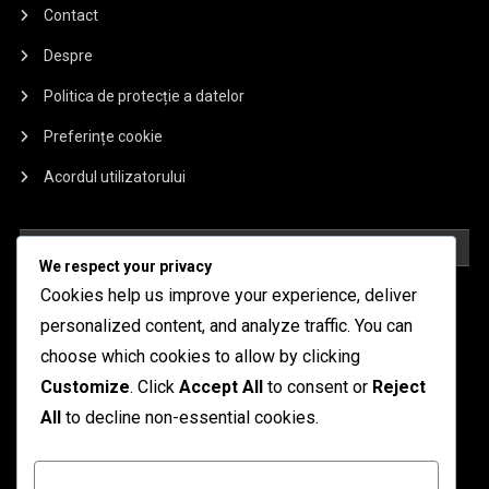
Contact
Despre
Politica de protecție a datelor
Preferințe cookie
Acordul utilizatorului
ARTICOLE RECENTE
We respect your privacy
Cookies help us improve your experience, deliver
Mech Arena Battle Pass: Descompunerea recompenselor
personalized content, and analyze traffic. You can
lunare
choose which cookies to allow by clicking
Mech Arena Battle Pass: Înțelegerea Cronologiei
Customize
. Click
Accept All
to consent or
Reject
Mech Arena Battle Pass: Maximizarea Investiției Tale
All
to decline non-essential cookies.
Mech Arena Battle Pass: Skinuri și Obiecte Exclusive
Customize