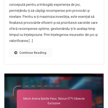
concepută pentru a îmbogăți experiența de joc,
Battle
permițându-ți să câștigi recompense prin provocări și
Pass:
nivelare. Pentru a-ți maximiza investiția, este esențial să
Maximizarea
Investiției
finalizezi provocările eficient și să prioritizezi sarcinile care
Tale
oferă recompense optime, gestionându-ți în același timp
timpul cu înțelepciune. Prin înțelegerea resurselor din joc și
valorificarea […]
Continue Reading