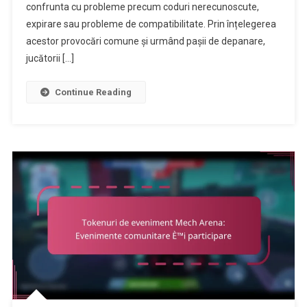
Probleme
confrunta cu probleme precum coduri nerecunoscute,
Comune
expirare sau probleme de compatibilitate. Prin înțelegerea
Și
acestor provocări comune și urmând pașii de depanare,
Soluții
jucătorii […]
Continue Reading