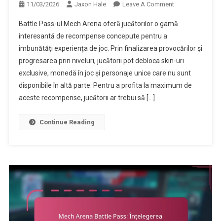
On
11/03/2026
Jaxon Hale
Leave A Comment
Mech
Battle Pass-ul Mech Arena oferă jucătorilor o gamă
Arena
interesantă de recompense concepute pentru a
Battle
îmbunătăți experiența de joc. Prin finalizarea provocărilor și
Pass:
progresarea prin niveluri, jucătorii pot debloca skin-uri
Descompunerea
Recompenselor
exclusive, monedă în joc și personaje unice care nu sunt
Lunare
disponibile în altă parte. Pentru a profita la maximum de
aceste recompense, jucătorii ar trebui să […]
Continue Reading