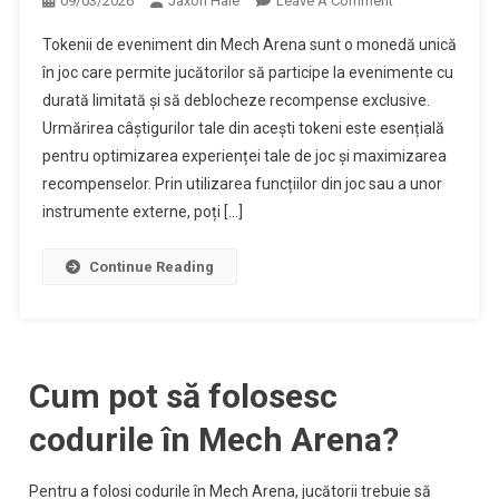
09/03/2026
Jaxon Hale
Leave A Comment
Tokenii
Tokenii de eveniment din Mech Arena sunt o monedă unică
De
în joc care permite jucătorilor să participe la evenimente cu
Eveniment
durată limitată și să deblocheze recompense exclusive.
Mech
Urmărirea câștigurilor tale din acești tokeni este esențială
Arena:
Urmărirea
pentru optimizarea experienței tale de joc și maximizarea
Câștigurilor
recompenselor. Prin utilizarea funcțiilor din joc sau a unor
Tale
instrumente externe, poți […]
Continue Reading
Cum pot să folosesc
codurile în Mech Arena?
Pentru a folosi codurile în Mech Arena, jucătorii trebuie să