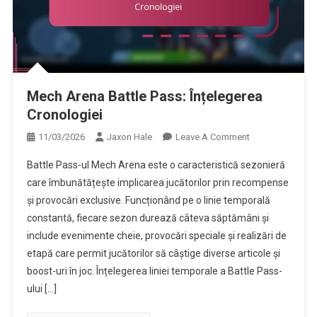
Mech Arena Battle Pass: Înțelegerea
Cronologiei
On
11/03/2026
Jaxon Hale
Leave A Comment
Mech
Battle Pass-ul Mech Arena este o caracteristică sezonieră
Arena
care îmbunătățește implicarea jucătorilor prin recompense
Battle
și provocări exclusive. Funcționând pe o linie temporală
Pass:
constantă, fiecare sezon durează câteva săptămâni și
Înțelegerea
Cronologiei
include evenimente cheie, provocări speciale și realizări de
etapă care permit jucătorilor să câștige diverse articole și
boost-uri în joc. Înțelegerea liniei temporale a Battle Pass-
ului […]