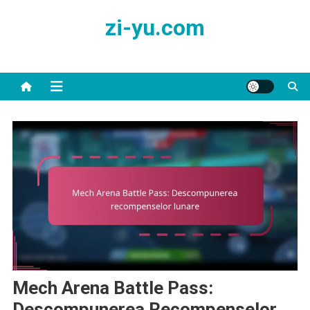
Skip
zi-yu.com
to
content
Mech Arena Battle Pass:
Descompunerea Recompenselor