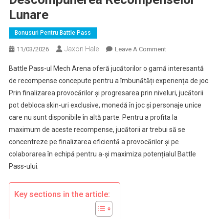
Lunare
Bonusuri Pentru Battle Pass
Jaxon Hale
On
11/03/2026
Leave A Comment
Mech
Battle Pass-ul Mech Arena oferă jucătorilor o gamă interesantă
Arena
de recompense concepute pentru a îmbunătăți experiența de joc.
Battle
Prin finalizarea provocărilor și progresarea prin niveluri, jucătorii
Pass:
pot debloca skin-uri exclusive, monedă în joc și personaje unice
Descompunerea
Recompenselor
care nu sunt disponibile în altă parte. Pentru a profita la
Lunare
maximum de aceste recompense, jucătorii ar trebui să se
concentreze pe finalizarea eficientă a provocărilor și pe
colaborarea în echipă pentru a-și maximiza potențialul Battle
Pass-ului.
Key sections in the article: