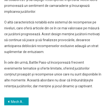
promovează un sentiment de camaraderie și încurajează
implicarea jucătorilor.
O altă caracteristică notabilă este sistemul de recompense pe
niveluri, care oferă articole din ce în ce mai valoroase pe măsură
ce jucătorii progresează. Acest design menține jucătorii motivați
să continue să joace și să finalizeze provocările, deoarece
anticiparea deblocării recompenselor exclusive adaugă un strat
suplimentar de entuziasm.
În cele din urmă, Battle Pass-ul încorporează frecvent
evenimente tematice și oferte limitate, oferind jucătorilor
conținut proaspăt și recompense unice care nu sunt disponibile în
alte momente. Această abordare nu doar că îmbunătățește
retenția jucătorilor, dar menține și jocul dinamic și captivant.
Post
Mech Arena Battle Pass: Înțelegerea Cronologiei