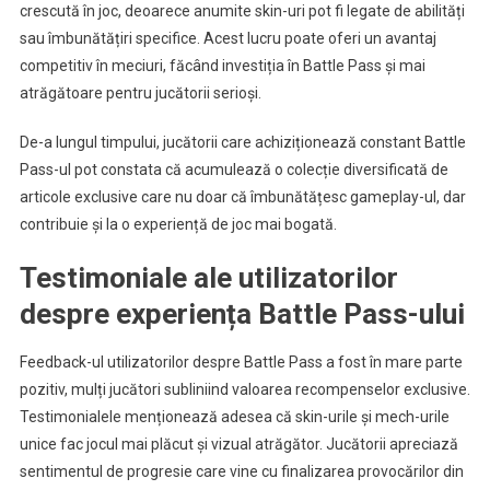
crescută în joc, deoarece anumite skin-uri pot fi legate de abilități
sau îmbunătățiri specifice. Acest lucru poate oferi un avantaj
competitiv în meciuri, făcând investiția în Battle Pass și mai
atrăgătoare pentru jucătorii serioși.
De-a lungul timpului, jucătorii care achiziționează constant Battle
Pass-ul pot constata că acumulează o colecție diversificată de
articole exclusive care nu doar că îmbunătățesc gameplay-ul, dar
contribuie și la o experiență de joc mai bogată.
Testimoniale ale utilizatorilor
despre experiența Battle Pass-ului
Feedback-ul utilizatorilor despre Battle Pass a fost în mare parte
pozitiv, mulți jucători subliniind valoarea recompenselor exclusive.
Testimonialele menționează adesea că skin-urile și mech-urile
unice fac jocul mai plăcut și vizual atrăgător. Jucătorii apreciază
sentimentul de progresie care vine cu finalizarea provocărilor din