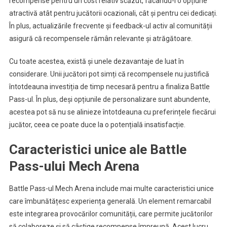
recompense pentru un cost relativ scăzut, făcându-l o opțiune
atractivă atât pentru jucătorii ocazionali, cât și pentru cei dedicați.
În plus, actualizările frecvente și feedback-ul activ al comunității
asigură că recompensele rămân relevante și atrăgătoare.
Cu toate acestea, există și unele dezavantaje de luat în
considerare. Unii jucători pot simți că recompensele nu justifică
întotdeauna investiția de timp necesară pentru a finaliza Battle
Pass-ul. În plus, deși opțiunile de personalizare sunt abundente,
acestea pot să nu se alinieze întotdeauna cu preferințele fiecărui
jucător, ceea ce poate duce la o potențială insatisfacție.
Caracteristici unice ale Battle
Pass-ului Mech Arena
Battle Pass-ul Mech Arena include mai multe caracteristici unice
care îmbunătățesc experiența generală. Un element remarcabil
este integrarea provocărilor comunității, care permite jucătorilor
să colaboreze și să câștige recompense împreună. Acest lucru