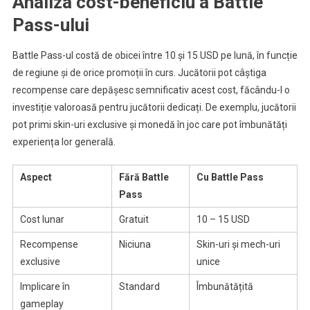
Analiza cost-beneficiu a Battle
Pass-ului
Battle Pass-ul costă de obicei între 10 și 15 USD pe lună, în funcție
de regiune și de orice promoții în curs. Jucătorii pot câștiga
recompense care depășesc semnificativ acest cost, făcându-l o
investiție valoroasă pentru jucătorii dedicați. De exemplu, jucătorii
pot primi skin-uri exclusive și monedă în joc care pot îmbunătăți
experiența lor generală.
Aspect
Fără Battle
Cu Battle Pass
Pass
Cost lunar
Gratuit
10 – 15 USD
Recompense
Niciuna
Skin-uri și mech-uri
exclusive
unice
Implicare în
Standard
Îmbunătățită
gameplay