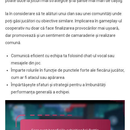
poate duce la jocuri mai strategice și la șanse mai mari de câștig.
Ia în considerare să te alături unui clan sau unei comunități unde
poți găsi jucători cu obiective similare. Implicarea în gameplay-ul
cooperativ nu doar că face finalizarea provocărilor mai ușoară,
dar promovează și un sentiment de camaraderie și realizare
comună.
Comunică eficient cu echipa ta folosind chat-ul vocal sau
mesajele din joc.
Împarte rolurile în funcție de punctele forte ale fiecărui jucător,
cum ar fi atacul sau apărarea.
Împărtășește sfaturi și strategii pentru a îmbunătăți
performanța generală a echipei.