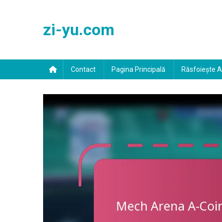
Skip
to
zi-yu.com
content
Contact
Pagina Principală
Răsfoiește Ar