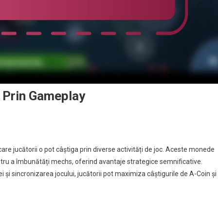
i Prin Gameplay
 jucătorii o pot câștiga prin diverse activități de joc. Aceste monede
pentru a îmbunătăți mechs, oferind avantaje strategice semnificative.
și sincronizarea jocului, jucătorii pot maximiza câștigurile de A-Coin și
ri
lay