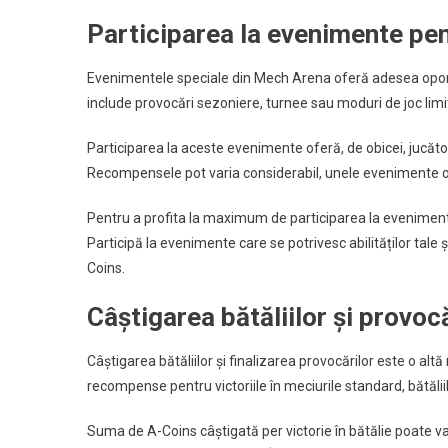
Participarea la evenimente pe
Evenimentele speciale din Mech Arena oferă adesea oport
include provocări sezoniere, turnee sau moduri de joc lim
Participarea la aceste evenimente oferă, de obicei, jucător
Recompensele pot varia considerabil, unele evenimente of
Pentru a profita la maximum de participarea la eveniment
Participă la evenimente care se potrivesc abilităților tale
Coins.
Câștigarea bătăliilor și provoc
Câștigarea bătăliilor și finalizarea provocărilor este o al
recompense pentru victoriile în meciurile standard, bătăliil
Suma de A-Coins câștigată per victorie în bătălie poate var