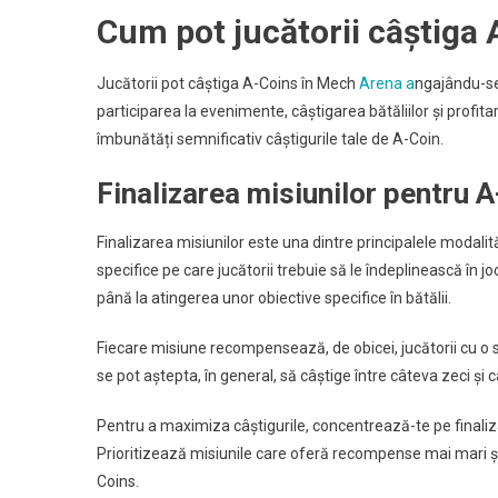
Cum pot jucătorii câștiga
Jucătorii pot câștiga A-Coins în Mech
Arena a
ngajându-se 
participarea la evenimente, câștigarea bătăliilor și profi
îmbunătăți semnificativ câștigurile tale de A-Coin.
Finalizarea misiunilor pentru 
Finalizarea misiunilor este una dintre principalele modalită
specifice pe care jucătorii trebuie să le îndeplinească în 
până la atingerea unor obiective specifice în bătălii.
Fiecare misiune recompensează, de obicei, jucătorii cu o s
se pot aștepta, în general, să câștige între câteva zeci și 
Pentru a maximiza câștigurile, concentrează-te pe finalizare
Prioritizează misiunile care oferă recompense mai mari și î
Coins.