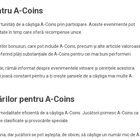
ntru A-Coins
unități de a câștiga A-Coins prin participare. Aceste evenimente pot
itate în timp care oferă recompense unice.
ilor bonusuri, care pot include A-Coins, precum și alte articole valoroase
erind plăți substanțiale de A-Coins pentru cei mai buni performeri.
e, rămâi informat despre evenimentele viitoare și cerințele acestora.
 și joacă constant pentru a-ți crește șansele de a câștiga mai multe A-
ărilor pentru A-Coins
tă modalitate eficientă de a câștiga A-Coins. Jucătorii primesc A-Coins ca
e clasificate și provocările speciale.
ia, dar jucătorii se pot aștepta, de obicei, să câștige un număr mic de A