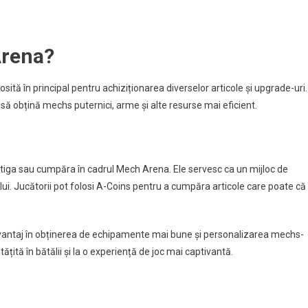
penselor
Arena?
olosită în principal pentru achiziționarea diverselor articole și upgrade-uri.
să obțină mechs puternici, arme și alte resurse mai eficient.
știga sau cumpăra în cadrul Mech Arena. Ele servesc ca un mijloc de
lui. Jucătorii pot folosi A-Coins pentru a cumpăra articole care poate că
n avantaj în obținerea de echipamente mai bune și personalizarea mechs-
țită în bătălii și la o experiență de joc mai captivantă.