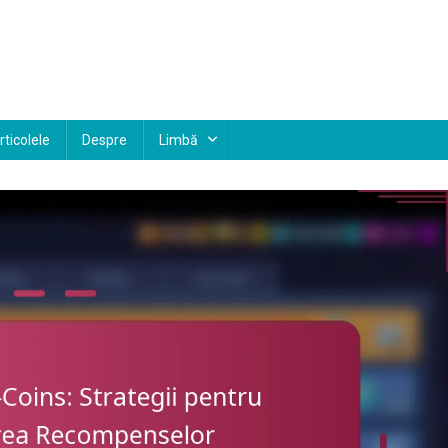
ticolele
Despre
Limbă