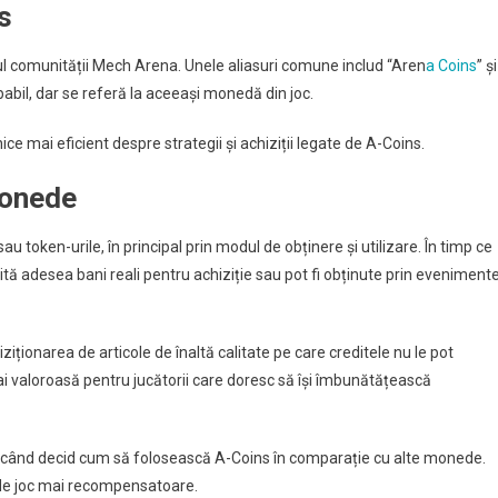
s
l comunității Mech Arena. Unele aliasuri comune includ “Aren
a Coins
” și
abil, dar se referă la aceeași monedă din joc.
ce mai eficient despre strategii și achiziții legate de A-Coins.
monede
u token-urile, în principal prin modul de obținere și utilizare. În timp ce
sită adesea bani reali pentru achiziție sau pot fi obținute prin eveniment
iționarea de articole de înaltă calitate pe care creditele nu le pot
 valoroasă pentru jucătorii care doresc să își îmbunătățească
unci când decid cum să folosească A-Coins în comparație cu alte monede.
ă de joc mai recompensatoare.