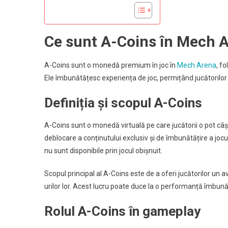
Recom
Ce sunt A-Coins în Mech 
A-Coins sunt o monedă premium în joc în
Mech Arena
, f
Ele îmbunătățesc experiența de joc, permițând jucătorilor 
Definiția și scopul A-Coins
A-Coins sunt o monedă virtuală pe care jucătorii o pot câ
deblocare a conținutului exclusiv și de îmbunătățire a jocu
nu sunt disponibile prin jocul obișnuit.
Scopul principal al A-Coins este de a oferi jucătorilor u
urilor lor. Acest lucru poate duce la o performanță îmbunătă
Rolul A-Coins în gameplay