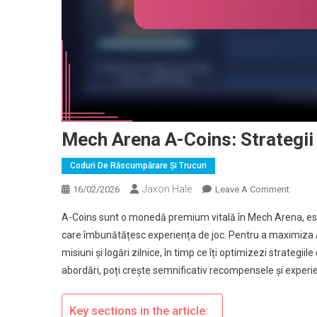
Mech Arena A-Coins: Strategi
Coduri De Răscumpărare Și Trucuri
Jaxon Hale
On
16/02/2026
Leave A Comment
Mech
A-Coins sunt o monedă premium vitală în Mech Arena, ese
Arena
care îmbunătățesc experiența de joc. Pentru a maximiza A-
A-
misiuni și logări zilnice, în timp ce îți optimizezi strategi
Coins:
abordări, poți crește semnificativ recompensele și experie
Strateg
Pentru
Maximi
Key sections in the article: