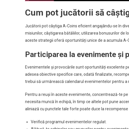
Cum pot jucătorii să câști
Jucătorii pot câștiga A-Coins eficient angajându-se în diver
misiunilor, câștigarea bătăliilor, utilizarea bonusurilor de 
aceste strategii oferă oportunități unice de a acumula A-
Participarea la evenimente și 
Evenimentele și provocările sunt oportunități excelente pen
adesea obiective specifice care, odată finalizate, recompen
trebui să urmărească calendarul evenimentelor pentru a 
Pentru a reuși în aceste evenimente, concentrează-te pe în
necesita muncă în echipă, în timp ce altele pot pune acce
aliniază cu punctele tale forte poate duce la recompense
Verifică programul evenimentelor regulat.
Alătură-te echipelor sau grupurilor pentru evenimente