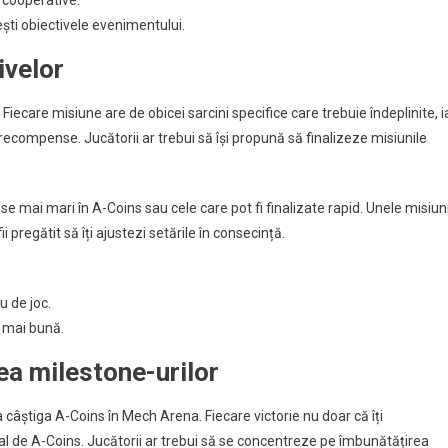
ști obiectivele evenimentului.
ivelor
Fiecare misiune are de obicei sarcini specifice care trebuie îndeplinite, i
ecompense. Jucătorii ar trebui să își propună să finalizeze misiunile
e mai mari în A-Coins sau cele care pot fi finalizate rapid. Unele misiun
i pregătit să îți ajustezi setările în consecință.
u de joc.
e mai bună.
rea milestone-urilor
câștiga A-Coins în Mech Arena. Fiecare victorie nu doar că îți
total de A-Coins. Jucătorii ar trebui să se concentreze pe îmbunătățirea