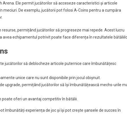
 Arena. Ele permit jucătorilor să acceseze caracteristici și articole
n meciuri. De exemplu, jucătorii pot folosi A-Coins pentru a cumpăra
r.
a de resurse, permițând jucătorilor să progreseze mai repede. Acest lucru
a avea echipamentul potrivit poate face diferența în rezultatele bătăliilo
ins
 jucătorilor să deblocheze articole puternice care îmbunătățesc
amente unice care nu sunt disponibile prin jocul obișnuit.
de upgrade, permițând jucătorilor să își îmbunătățească mechs-urile m
poate oferi un avantaj competitiv în bătălii.
t îmbunătăți experiența de joc și își pot crește șansele de succes în