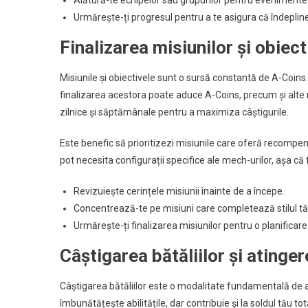
Urmărește-ți progresul pentru a te asigura că îndepline
Finalizarea misiunilor și obiect
Misiunile și obiectivele sunt o sursă constantă de A-Coins. 
finalizarea acestora poate aduce A-Coins, precum și alte r
zilnice și săptămânale pentru a maximiza câștigurile.
Este benefic să prioritizezi misiunile care oferă recompens
pot necesita configurații specifice ale mech-urilor, așa că fi
Revizuiește cerințele misiunii înainte de a începe.
Concentrează-te pe misiuni care completează stilul tă
Urmărește-ți finalizarea misiunilor pentru o planificar
Câștigarea bătăliilor și atinge
Câștigarea bătăliilor este o modalitate fundamentală de a 
îmbunătățește abilitățile, dar contribuie și la soldul tău 