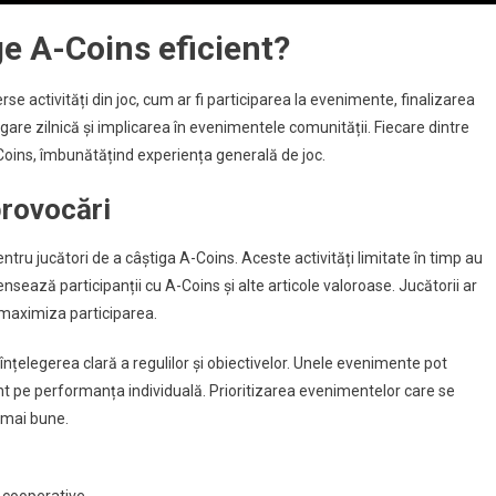
ge A-Coins eficient?
se activități din joc, cum ar fi participarea la evenimente, finalizarea
logare zilnică și implicarea în evenimentele comunității. Fiecare dintre
Coins, îmbunătățind experiența generală de joc.
provocări
tru jucători de a câștiga A-Coins. Aceste activități limitate în timp au
sează participanții cu A-Coins și alte articole valoroase. Jucătorii ar
maximiza participarea.
țelegerea clară a regulilor și obiectivelor. Unele evenimente pot
nt pe performanța individuală. Prioritizarea evenimentelor care se
 mai bune.
 cooperative.