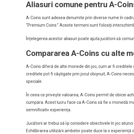
Aliasuri comune pentru A-Coin
A-Coins sunt adesea denumite prin diverse nume în cadru
“Premium Coins.” Aceste termeni sunt folosiți interschimb
Înțelegerea acestor aliasuri poate ajuta jucătorii să comuni
Compararea A-Coins cu alte 
A-Coins diferă de alte monede din joc, cum ar fi creditele sa
creditele pot fi câștigate prin jocul obișnuit, A-Coins nece
speciale.
În ceea ce privește valoarea, A-Coins permit de obicei achiz
cumpăra. Acest lucru face ca A-Coins să fie o monedă mai
semnificativ experiența.
Jucătorii ar trebui să își considere obiectivele în joc at
Echilibrarea utilizării ambelor poate duce la o experienț