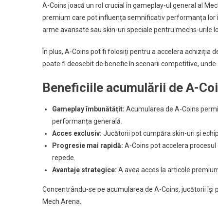
A-Coins joacă un rol crucial în gameplay-ul general al Mech
premium care pot influența semnificativ performanța lor î
arme avansate sau skin-uri speciale pentru mechs-urile lo
În plus, A-Coins pot fi folosiți pentru a accelera achiziți
poate fi deosebit de benefic în scenarii competitive, unde 
Beneficiile acumulării de A-Co
Gameplay îmbunătățit:
Acumularea de A-Coins permite
performanța generală.
Acces exclusiv:
Jucătorii pot cumpăra skin-uri și echip
Progresie mai rapidă:
A-Coins pot accelera procesul 
repede.
Avantaje strategice:
A avea acces la articole premium 
Concentrându-se pe acumularea de A-Coins, jucătorii își po
Mech Arena.