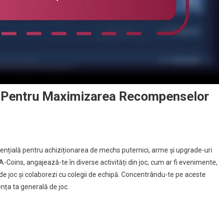
i Pentru Maximizarea Recompenselor
nțială pentru achiziționarea de mechs puternici, arme și upgrade-uri
Coins, angajează-te în diverse activități din joc, cum ar fi evenimente,
ile de joc și colaborezi cu colegii de echipă. Concentrându-te pe aceste
nța ta generală de joc.
ii
zarea