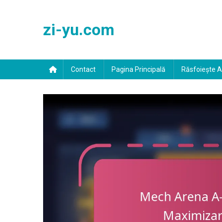
Skip
to
zi-yu.com
content
Contact
Pagina Principală
Răsfoiește Ar