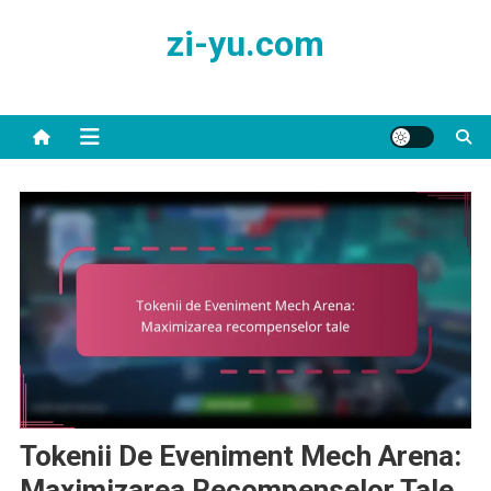
Skip
zi-yu.com
to
content
Tokenii De Eveniment Mech Arena:
Maximizarea Recompenselor Tale