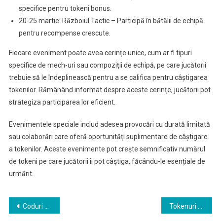
specifice pentru tokeni bonus.
20-25 martie: Războiul Tactic – Participă în bătălii de echipă
pentru recompense crescute.
Fiecare eveniment poate avea cerințe unice, cum ar fi tipuri
specifice de mech-uri sau compoziții de echipă, pe care jucătorii
trebuie să le îndeplinească pentru a se califica pentru câștigarea
tokenilor. Rămânând informat despre aceste cerințe, jucătorii pot
strategiza participarea lor eficient.
Evenimentele speciale includ adesea provocări cu durată limitată
sau colaborări care oferă oportunități suplimentare de câștigare
a tokenilor. Aceste evenimente pot crește semnificativ numărul
de tokeni pe care jucătorii îi pot câștiga, făcându-le esențiale de
urmărit.
Post
Coduri de Răscumpărare Mech Arena: Coduri Partajate de Comunitate
Tokenuri pentru evenimente Mech Arena: Premii și recompense disponibile