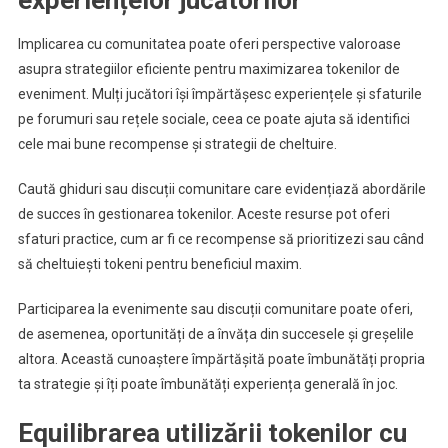
experiențelor jucătorilor
Implicarea cu comunitatea poate oferi perspective valoroase
asupra strategiilor eficiente pentru maximizarea tokenilor de
eveniment. Mulți jucători își împărtășesc experiențele și sfaturile
pe forumuri sau rețele sociale, ceea ce poate ajuta să identifici
cele mai bune recompense și strategii de cheltuire.
Caută ghiduri sau discuții comunitare care evidențiază abordările
de succes în gestionarea tokenilor. Aceste resurse pot oferi
sfaturi practice, cum ar fi ce recompense să prioritizezi sau când
să cheltuiești tokeni pentru beneficiul maxim.
Participarea la evenimente sau discuții comunitare poate oferi,
de asemenea, oportunități de a învăța din succesele și greșelile
altora. Această cunoaștere împărtășită poate îmbunătăți propria
ta strategie și îți poate îmbunătăți experiența generală în joc.
Equilibrarea utilizării tokenilor cu