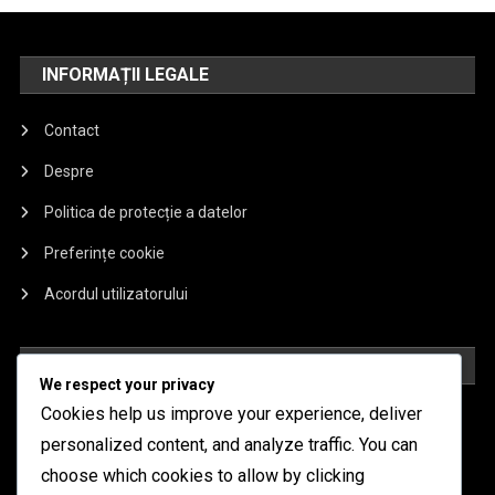
INFORMAȚII LEGALE
Contact
Despre
Politica de protecție a datelor
Preferințe cookie
Acordul utilizatorului
ARTICOLE RECENTE
We respect your privacy
Cookies help us improve your experience, deliver
Mech Arena Battle Pass: Descompunerea recompenselor
personalized content, and analyze traffic. You can
lunare
choose which cookies to allow by clicking
Mech Arena Battle Pass: Înțelegerea Cronologiei