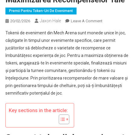
Premii Pentru Token-Uri De Eveniment
Jaxon Hale
On
20/02/2026
Leave A Comment
Tokenii
Tokenii de eveniment din Mech Arena sunt monede unice în joc,
De
câștigate în timpul unor evenimente specifice, care permit
Eveniment
jucătorilor să deblocheze o varietate de recompense ce
Mech
îmbunătățesc experiența de joc. Pentru a maximiza obținerea de
Arena:
Maximizarea
tokeni, angajează-te în evenimente speciale, finalizează misiuni
Recompenselor
și participă la turnee comunitare, gestionându-ți tokenii cu
Tale
înțelepciune. Prin prioritizarea recompenselor de mare valoare și
prin gestionarea timpului de cheltuire, poți să-ți îmbunătățești
semnificativ potențialul de joc.
Key sections in the article: