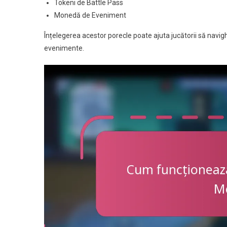
Tokeni de Battle Pass
Monedă de Eveniment
Înțelegerea acestor porecle poate ajuta jucătorii să navigh
evenimente.