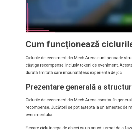
Cum funcționează cicluri
Ciclurile de eveniment din Mech Arena sunt perioade struct
câștiga recompense, inclusiv tokeni de eveniment. Aceste c
durată limitată care îmbunătățesc experiența de joc.
Prezentare generală a structuri
Ciclurile de eveniment din Mech Arena constau în general d
recompense. Jucătorii se pot aștepta la un amestec de mec
evenimentului.
Fiecare ciclu începe de obicei cu un anunț, urmat de o fază