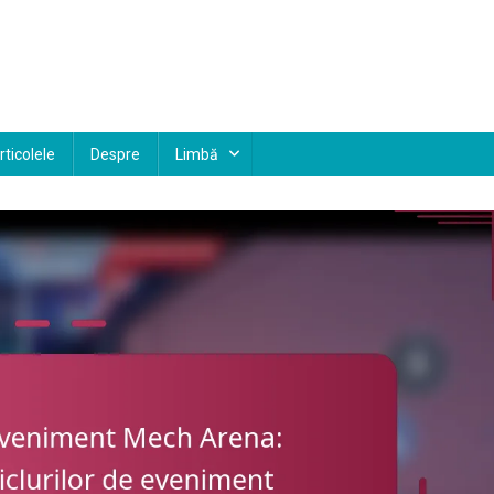
ticolele
Despre
Limbă