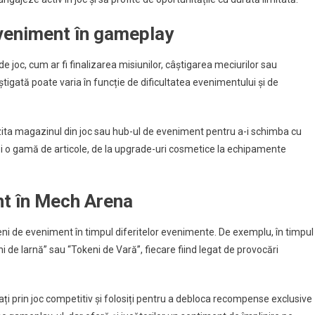
veniment în gameplay
de joc, cum ar fi finalizarea misiunilor, câștigarea meciurilor sau
știgată poate varia în funcție de dificultatea evenimentului și de
izita magazinul din joc sau hub-ul de eveniment pentru a-i schimba cu
 o gamă de articole, de la upgrade-uri cosmetice la echipamente
nt în Mech Arena
keni de eveniment în timpul diferitelor evenimente. De exemplu, în timpul
 de Iarnă” sau “Tokeni de Vară”, fiecare fiind legat de provocări
gați prin joc competitiv și folosiți pentru a debloca recompense exclusive