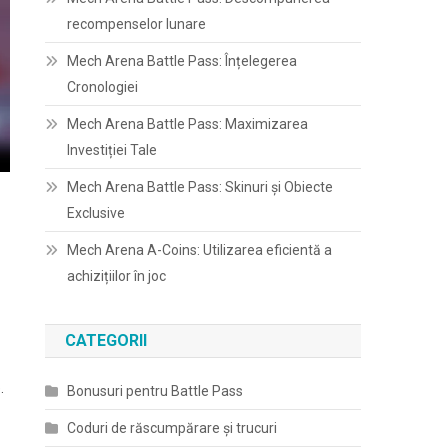
recompenselor lunare
Mech Arena Battle Pass: Înțelegerea
Cronologiei
Mech Arena Battle Pass: Maximizarea
Investiției Tale
Mech Arena Battle Pass: Skinuri și Obiecte
Exclusive
Mech Arena A-Coins: Utilizarea eficientă a
achizițiilor în joc
CATEGORII
.
Bonusuri pentru Battle Pass
Coduri de răscumpărare și trucuri