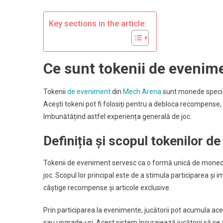
Cicluril
De
Key sections in the article:
Evenim
Ce sunt tokenii de evenim
Tokenii
de eveniment
din
Mech Arena
sunt monede speciale
Acești tokeni pot fi folosiți pentru a debloca recompense, 
îmbunătățind astfel experiența generală de joc.
Definiția și scopul tokenilor d
Tokenii de eveniment servesc ca o formă unică de monedă 
joc. Scopul lor principal este de a stimula participarea și
câștige recompense și articole exclusive.
Prin participarea la evenimente, jucătorii pot acumula aceș
sau upgrade-uri. Acest sistem încurajează jucătorii să se an