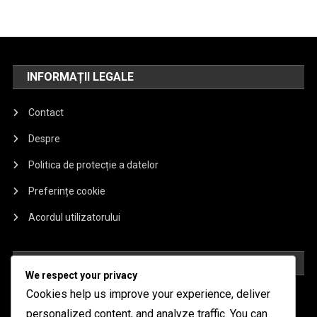
INFORMAȚII LEGALE
Contact
Despre
Politica de protecție a datelor
Preferințe cookie
Acordul utilizatorului
ARTICOLE RECENTE
We respect your privacy
Cookies help us improve your experience, deliver
Mech Arena Battle Pass: Descompunerea recompenselor
personalized content, and analyze traffic. You can
lunare