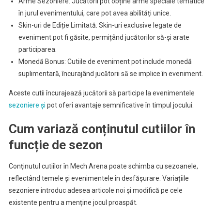
Arme Sezoniere: Jucătorii pot obține arme speciale tematice
în jurul evenimentului, care pot avea abilități unice.
Skin-uri de Ediție Limitată: Skin-uri exclusive legate de
eveniment pot fi găsite, permițând jucătorilor să-și arate
participarea.
Monedă Bonus: Cutiile de eveniment pot include monedă
suplimentară, încurajând jucătorii să se implice în eveniment.
Aceste cutii încurajează jucătorii să participe la evenimentele
sezoniere și
pot oferi avantaje semnificative în timpul jocului.
Cum variază conținutul cutiilor în
funcție de sezon
Conținutul cutiilor în Mech Arena poate schimba cu sezoanele,
reflectând temele și evenimentele în desfășurare. Variațiile
sezoniere introduc adesea articole noi și modifică pe cele
existente pentru a menține jocul proaspăt.