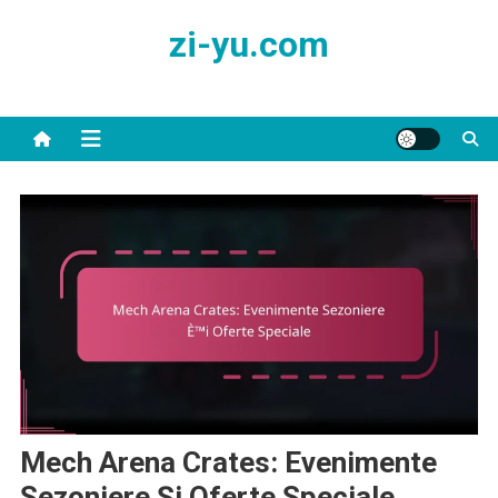
Skip
zi-yu.com
to
content
Mech Arena Crates: Evenimente
Sezoniere Și Oferte Speciale