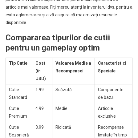
articole mai valoroase. Fiți mereu atenți la inventarul dvs. pentru a
evita aglomerarea și a vă asigura că maximizați resursele
disponibile.
Compararea tipurilor de cutii
pentru un gameplay optim
Tip Cutie
Cost
Valoarea Medie a
Caracteristici
(în
Recompensei
Speciale
USD)
Cutie
1.99
Scăzută
Componente
Standard
de bază
Cutie
4.99
Medie
Articole
Premium
exclusive
Cutie
3.99
Ridicată
Recompense
Sezonieră
limitate în timp