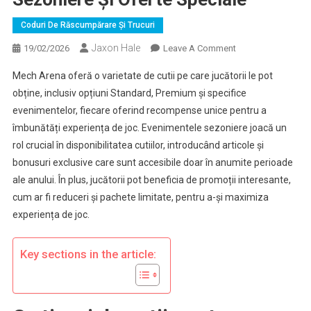
Coduri De Răscumpărare Și Trucuri
Jaxon Hale
On
19/02/2026
Leave A Comment
Mech
Mech Arena oferă o varietate de cutii pe care jucătorii le pot
Arena
obține, inclusiv opțiuni Standard, Premium și specifice
Crates:
evenimentelor, fiecare oferind recompense unice pentru a
Evenimente
îmbunătăți experiența de joc. Evenimentele sezoniere joacă un
Sezoniere
Și
rol crucial în disponibilitatea cutiilor, introducând articole și
Oferte
bonusuri exclusive care sunt accesibile doar în anumite perioade
Speciale
ale anului. În plus, jucătorii pot beneficia de promoții interesante,
cum ar fi reduceri și pachete limitate, pentru a-și maximiza
experiența de joc.
Key sections in the article: