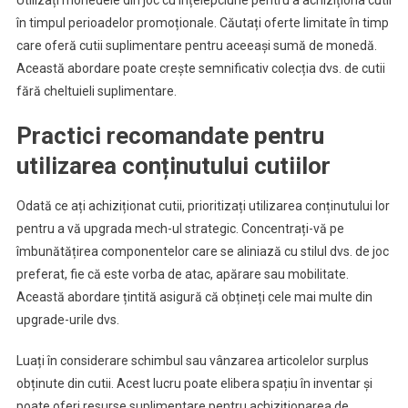
Utilizați monedele din joc cu înțelepciune pentru a achiziționa cutii
în timpul perioadelor promoționale. Căutați oferte limitate în timp
care oferă cutii suplimentare pentru aceeași sumă de monedă.
Această abordare poate crește semnificativ colecția dvs. de cutii
fără cheltuieli suplimentare.
Practici recomandate pentru
utilizarea conținutului cutiilor
Odată ce ați achiziționat cutii, prioritizați utilizarea conținutului lor
pentru a vă upgrada mech-ul strategic. Concentrați-vă pe
îmbunătățirea componentelor care se aliniază cu stilul dvs. de joc
preferat, fie că este vorba de atac, apărare sau mobilitate.
Această abordare țintită asigură că obțineți cele mai multe din
upgrade-urile dvs.
Luați în considerare schimbul sau vânzarea articolelor surplus
obținute din cutii. Acest lucru poate elibera spațiu în inventar și
poate oferi resurse suplimentare pentru achiziționarea de