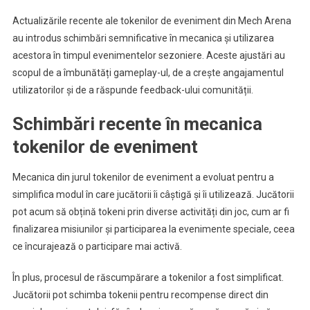
Actualizările recente ale tokenilor de eveniment din Mech Arena
au introdus schimbări semnificative în mecanica și utilizarea
acestora în timpul evenimentelor sezoniere. Aceste ajustări au
scopul de a îmbunătăți gameplay-ul, de a crește angajamentul
utilizatorilor și de a răspunde feedback-ului comunității.
Schimbări recente în mecanica
tokenilor de eveniment
Mecanica din jurul tokenilor de eveniment a evoluat pentru a
simplifica modul în care jucătorii îi câștigă și îi utilizează. Jucătorii
pot acum să obțină tokeni prin diverse activități din joc, cum ar fi
finalizarea misiunilor și participarea la evenimente speciale, ceea
ce încurajează o participare mai activă.
În plus, procesul de răscumpărare a tokenilor a fost simplificat.
Jucătorii pot schimba tokenii pentru recompense direct din