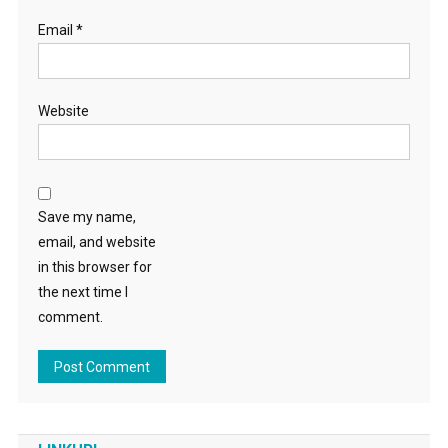
Email
*
Website
Save my name,
email, and website
in this browser for
the next time I
comment.