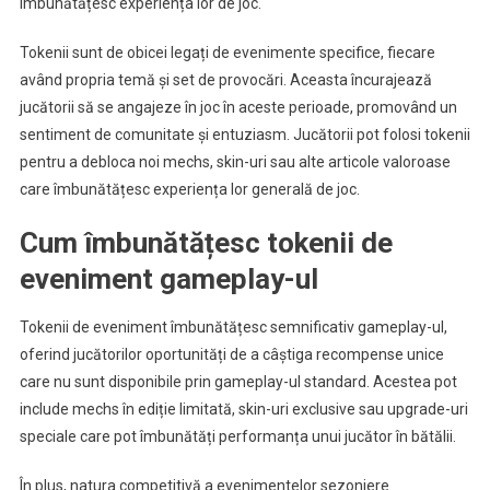
îmbunătățesc experiența lor de joc.
Tokenii sunt de obicei legați de evenimente specifice, fiecare
având propria temă și set de provocări. Aceasta încurajează
jucătorii să se angajeze în joc în aceste perioade, promovând un
sentiment de comunitate și entuziasm. Jucătorii pot folosi tokenii
pentru a debloca noi mechs, skin-uri sau alte articole valoroase
care îmbunătățesc experiența lor generală de joc.
Cum îmbunătățesc tokenii de
eveniment gameplay-ul
Tokenii de eveniment îmbunătățesc semnificativ gameplay-ul,
oferind jucătorilor oportunități de a câștiga recompense unice
care nu sunt disponibile prin gameplay-ul standard. Acestea pot
include mechs în ediție limitată, skin-uri exclusive sau upgrade-uri
speciale care pot îmbunătăți performanța unui jucător în bătălii.
În plus, natura competitivă a evenimentelor sezoniere