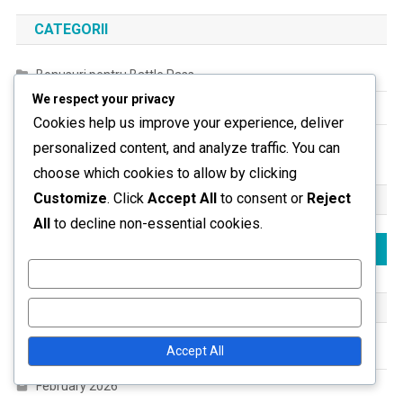
CATEGORII
Bonusuri pentru Battle Pass
We respect your privacy
Coduri de răscumpărare și trucuri
Cookies help us improve your experience, deliver
Premii pentru Token-uri de Eveniment
personalized content, and analyze traffic. You can
choose which cookies to allow by clicking
Customize
. Click
Accept All
to consent or
Reject
CĂUTARE
All
to decline non-essential cookies.
Search
for:
Customize
ARHIVĂ
Reject All
Accept All
March 2026
February 2026