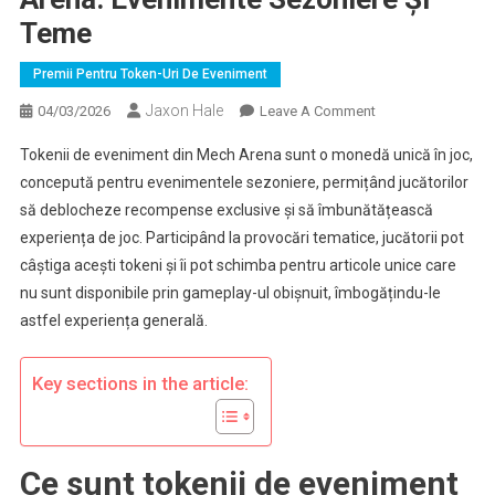
Teme
Premii Pentru Token-Uri De Eveniment
Jaxon Hale
On
04/03/2026
Leave A Comment
Tokeni
Tokenii de eveniment din Mech Arena sunt o monedă unică în joc,
Pentru
concepută pentru evenimentele sezoniere, permițând jucătorilor
Evenimente
să deblocheze recompense exclusive și să îmbunătățească
Mech
experiența de joc. Participând la provocări tematice, jucătorii pot
Arena:
Evenimente
câștiga acești tokeni și îi pot schimba pentru articole unice care
Sezoniere
nu sunt disponibile prin gameplay-ul obișnuit, îmbogățindu-le
Și
astfel experiența generală.
Teme
Key sections in the article:
Ce sunt tokenii de eveniment