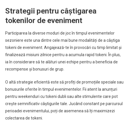
Strategii pentru câștigarea
tokenilor de eveniment
Participarea la diverse moduri de joc în timpul evenimentelor
sezoniere este una dintre cele mai bune modalități de a câștiga
tokeni de eveniment. Angajează-te în provocări cu timp limitat și
finalizează misiuni zilnice pentru a acumula rapid tokeni. În plus,
ia în considerare să te alături unei echipe pentru a beneficia de
recompense și bonusuri de grup.
O altă strategie eficientă este să profiți de promoțiile speciale sau
bonusurile oferite în timpul evenimentelor. Fii atent la anunțuri
pentru weekenduri cu tokeni dubli sau alte stimulente care pot
crește semnificativ câștigurile tale. Jucând constant pe parcursul
perioadei evenimentului, poți de asemenea să îți maximizezi
colectarea de tokeni.