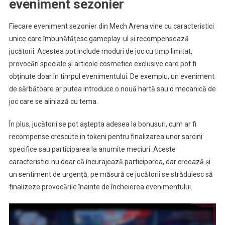
eveniment sezonier
Fiecare eveniment sezonier din Mech Arena vine cu caracteristici
unice care îmbunătățesc gameplay-ul și recompensează
jucătorii. Acestea pot include moduri de joc cu timp limitat,
provocări speciale și articole cosmetice exclusive care pot fi
obținute doar în timpul evenimentului. De exemplu, un eveniment
de sărbătoare ar putea introduce o nouă hartă sau o mecanică de
joc care se aliniază cu tema.
În plus, jucătorii se pot aștepta adesea la bonusuri, cum ar fi
recompense crescute în tokeni pentru finalizarea unor sarcini
specifice sau participarea la anumite meciuri. Aceste
caracteristici nu doar că încurajează participarea, dar creează și
un sentiment de urgență, pe măsură ce jucătorii se străduiesc să
finalizeze provocările înainte de încheierea evenimentului.