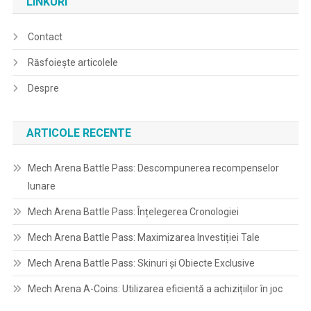
LINKURI
Contact
Răsfoiește articolele
Despre
ARTICOLE RECENTE
Mech Arena Battle Pass: Descompunerea recompenselor
lunare
Mech Arena Battle Pass: Înțelegerea Cronologiei
Mech Arena Battle Pass: Maximizarea Investiției Tale
Mech Arena Battle Pass: Skinuri și Obiecte Exclusive
Mech Arena A-Coins: Utilizarea eficientă a achizițiilor în joc