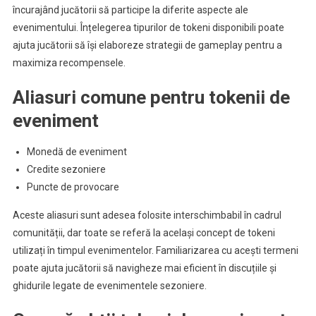
încurajând jucătorii să participe la diferite aspecte ale
evenimentului. Înțelegerea tipurilor de tokeni disponibili poate
ajuta jucătorii să își elaboreze strategii de gameplay pentru a
maximiza recompensele.
Aliasuri comune pentru tokenii de
eveniment
Monedă de eveniment
Credite sezoniere
Puncte de provocare
Aceste aliasuri sunt adesea folosite interschimbabil în cadrul
comunității, dar toate se referă la același concept de tokeni
utilizați în timpul evenimentelor. Familiarizarea cu acești termeni
poate ajuta jucătorii să navigheze mai eficient în discuțiile și
ghidurile legate de evenimentele sezoniere.