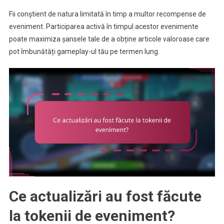
Fii conștient de natura limitată în timp a multor recompense de
eveniment. Participarea activă în timpul acestor evenimente
poate maximiza șansele tale de a obține articole valoroase care
pot îmbunătăți gameplay-ul tău pe termen lung.
Ce actualizări au fost făcute
la tokenii de eveniment?