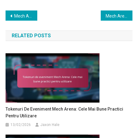
Post
Mech Arena Battle Pass: Feedback-ul comunității privind recompensele
Mech Arena Battle Pass: Urmărirea Progresului Tău
navigation
RELATED POSTS
Tokenuri De Eveniment Mech Arena: Cele Mai Bune Practici
Pentru Utilizare
13/02/2026
Jaxon Hale