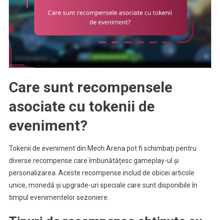
Care sunt recompensele
asociate cu tokenii de
eveniment?
Tokenii de eveniment din Mech Arena pot fi schimbați pentru
diverse recompense care îmbunătățesc gameplay-ul și
personalizarea. Aceste recompense includ de obicei articole
unice, monedă și upgrade-uri speciale care sunt disponibile în
timpul evenimentelor sezoniere.