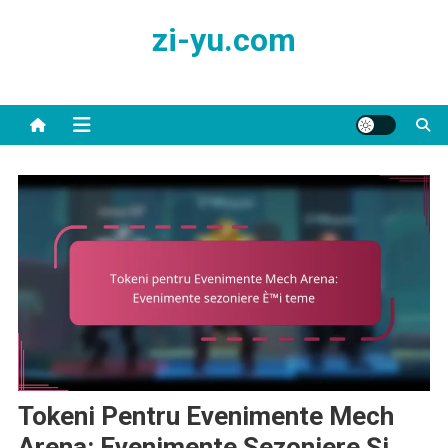
Skip
zi-yu.com
to
content
Tokeni Pentru Evenimente Mech
Arena: Evenimente Sezoniere Și