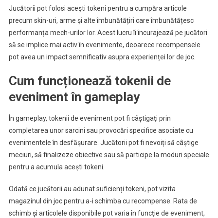
Jucătorii pot folosi acești tokeni pentru a cumpăra articole
precum skin-uri, arme și alte îmbunătățiri care îmbunătățesc
performanța mech-urilor lor. Acest lucru îi încurajează pe jucători
să se implice mai activ în evenimente, deoarece recompensele
pot avea un impact semnificativ asupra experienței lor de joc.
Cum funcționează tokenii de
eveniment în gameplay
În gameplay, tokenii de eveniment pot fi câștigați prin
completarea unor sarcini sau provocări specifice asociate cu
evenimentele în desfășurare. Jucătorii pot fi nevoiți să câștige
meciuri, să finalizeze obiective sau să participe la moduri speciale
pentru a acumula acești tokeni.
Odată ce jucătorii au adunat suficienți tokeni, pot vizita
magazinul din joc pentru a-i schimba cu recompense. Rata de
schimb și articolele disponibile pot varia în funcție de eveniment,