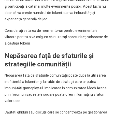
Faceți-vă un obicei din a verifica regulat calendarul evenimentelor
și participați la cât mai multe evenimente posibil. Acest lucru nu
doar că va crește numărul de tokeni, dar va îmbunătăți și
experiența generală de joc.
Considerați setarea de memento-uri pentru evenimentele
viitoare pentru a vă asigura că nu ratați oportunități valoroase de
a câștiga tokeni.
Nepăsarea față de sfaturile și
strategiile comunității
Nepăsarea față de sfaturile comunității poate duce la utilizarea
ineficientă a tokenilor și la ratări de strategii care ar putea
îmbunătăți gameplay-ul. Implicarea în comunitatea Mech Arena
prin forumuri sau rețele sociale poate oferi informații și sfaturi
valoroase.
Căutați ghiduri sau discuții care se concentrează pe gestionarea