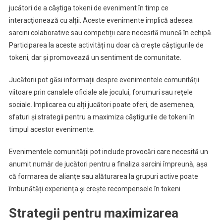
jucători de a câștiga tokeni de eveniment în timp ce
interacționează cu alții. Aceste evenimente implică adesea
sarcini colaborative sau competiții care necesită muncă în echipă.
Participarea la aceste activități nu doar că crește câștigurile de
tokeni, dar și promovează un sentiment de comunitate.
Jucătorii pot găsi informații despre evenimentele comunității
viitoare prin canalele oficiale ale jocului, forumuri sau rețele
sociale. Implicarea cu alți jucători poate oferi, de asemenea,
sfaturi și strategii pentru a maximiza câștigurile de tokeni în
timpul acestor evenimente.
Evenimentele comunității pot include provocări care necesită un
anumit număr de jucători pentru a finaliza sarcini împreună, așa
că formarea de alianțe sau alăturarea la grupuri active poate
îmbunătăți experiența și crește recompensele în tokeni.
Strategii pentru maximizarea