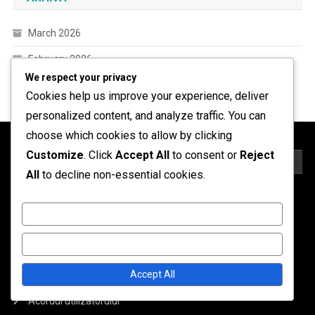
March 2026
February 2026
We respect your privacy
Cookies help us improve your experience, deliver
personalized content, and analyze traffic. You can
choose which cookies to allow by clicking
Customize
. Click
Accept All
to consent or
Reject
INFORMAȚII LEGALE
All
to decline non-essential cookies.
Contact
Customize
Despre
Reject All
Politica de protecție a datelor
Accept All
Preferințe cookie
Acordul utilizatorului