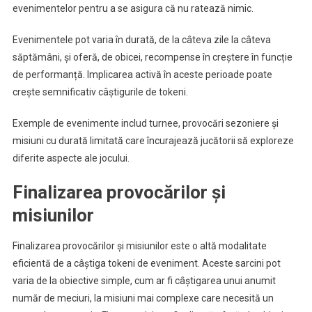
evenimentelor pentru a se asigura că nu ratează nimic.
Evenimentele pot varia în durată, de la câteva zile la câteva
săptămâni, și oferă, de obicei, recompense în creștere în funcție
de performanță. Implicarea activă în aceste perioade poate
crește semnificativ câștigurile de tokeni.
Exemple de evenimente includ turnee, provocări sezoniere și
misiuni cu durată limitată care încurajează jucătorii să exploreze
diferite aspecte ale jocului.
Finalizarea provocărilor și
misiunilor
Finalizarea provocărilor și misiunilor este o altă modalitate
eficientă de a câștiga tokeni de eveniment. Aceste sarcini pot
varia de la obiective simple, cum ar fi câștigarea unui anumit
număr de meciuri, la misiuni mai complexe care necesită un