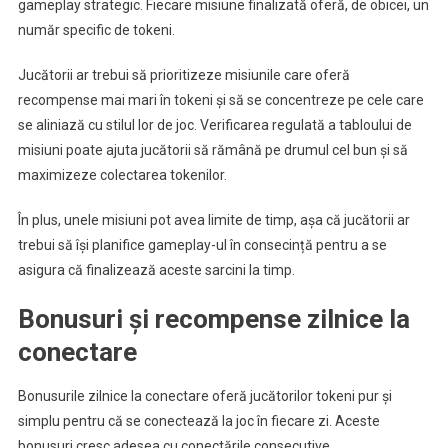
gameplay strategic. Fiecare misiune finalizată oferă, de obicei, un
număr specific de tokeni.
Jucătorii ar trebui să prioritizeze misiunile care oferă
recompense mai mari în tokeni și să se concentreze pe cele care
se aliniază cu stilul lor de joc. Verificarea regulată a tabloului de
misiuni poate ajuta jucătorii să rămână pe drumul cel bun și să
maximizeze colectarea tokenilor.
În plus, unele misiuni pot avea limite de timp, așa că jucătorii ar
trebui să își planifice gameplay-ul în consecință pentru a se
asigura că finalizează aceste sarcini la timp.
Bonusuri și recompense zilnice la
conectare
Bonusurile zilnice la conectare oferă jucătorilor tokeni pur și
simplu pentru că se conectează la joc în fiecare zi. Aceste
bonusuri cresc adesea cu conectările consecutive,