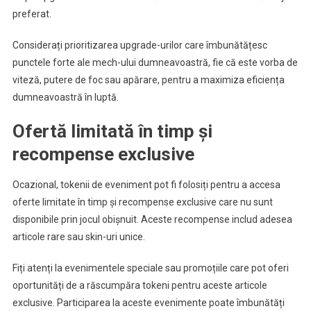
preferat.
Considerați prioritizarea upgrade-urilor care îmbunătățesc
punctele forte ale mech-ului dumneavoastră, fie că este vorba de
viteză, putere de foc sau apărare, pentru a maximiza eficiența
dumneavoastră în luptă.
Ofertă limitată în timp și
recompense exclusive
Ocazional, tokenii de eveniment pot fi folosiți pentru a accesa
oferte limitate în timp și recompense exclusive care nu sunt
disponibile prin jocul obișnuit. Aceste recompense includ adesea
articole rare sau skin-uri unice.
Fiți atenți la evenimentele speciale sau promoțiile care pot oferi
oportunități de a răscumpăra tokeni pentru aceste articole
exclusive. Participarea la aceste evenimente poate îmbunătăți