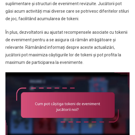
suplimentare și structuri de eveniment revizuite. Jucătorii pot
găsi acum activități mai diverse care se potrivesc diferitelor stiluri
de joc, facilitând acumularea de tokeni.
În plus, dezvoltatorii au ajustat recompensele asociate cu tokenii
de eveniment pentru a se asigura că rămân atrăgătoare și
relevante. Rămânând informați despre aceste actualizări,
jucătorii pot maximiza câștigurile lor de tokeni și pot profita la
maximum de participarea la evenimente.