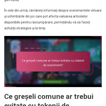
În cele din urmă, rămâneți informați despre evenimentele viitoare
și schimbările din joc care pot afecta valoarea articolelor
disponibile pentru răscumpărare, permițându-vă să faceți
achiziții strategice și la timp.
Ce greșeli comune ar trebui
evitate cu tokenii de